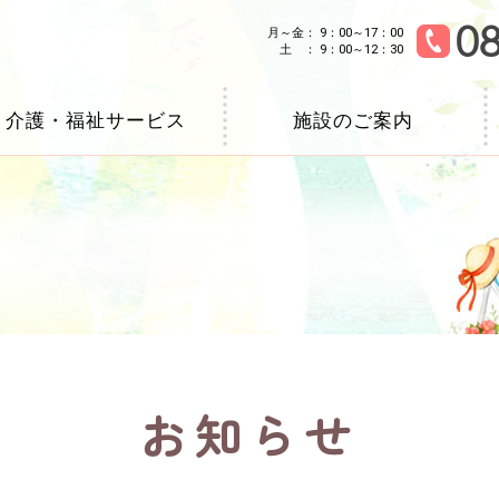
08
月～金： 9：00～17：00
土 ： 9：00～12：30
介護・福祉サービス
施設のご案内
外来診療担当表
デイサービス
COOP訪問看護ステーション なないろ
診療所
居宅介護支援センター
メディケアコート にじの里おおたか
COOP訪問リハビリテーション ピース
せいきょう 組合員住宅 さくら
お知らせ