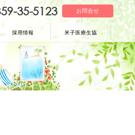
59-35-5123
お問合せ
採用情報
米子医療生協
医療生協について
健康づくり・まちづくり
たより
コラム
個人情報の取扱いについて