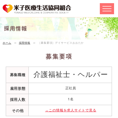
採用情報
ホーム
≫
採用情報
≫
［募集要項］デイサービスおおたか
募集要項
介護福祉士・ヘルパー
募集職種
正社員
雇用形態
1名
採用人数
→この情報を求人サイトで見る
その他